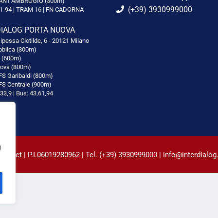
ANT'AMBROGIO (300m)
(+39) 3930999000
1-94 | TRAM 16 | FN CADORNA
DIALOG PORTA NUOVA
cipessa Clotilde, 6 - 20121 Milano
blica (300m)
i (600m)
va (800m)
FS Garibaldi (800m)
FS Centrale (900m)
33,9 | Bus: 43,61,94
g
ret | P.I.06019280962 | Tel. (+39) 3930999000 | info@interdialog.