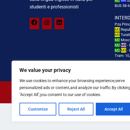
M2
M4
S
BUS 58-6
studenti e professionisti
INTER
P.za Prin
M3
Repub
M3
Turat
M2
Mosco
M2
-
M5
- 
M2
-
M3
- 
Tram: 10,
We value your privacy
We use cookies to enhance your browsing experience,serve
personalized ads or content,and analyze our traffic.By clickin
© 2026 INTERDIALOG di Machno Poi
"Accept All",you consent to our use of cookies.
Customize
Reject All
Accept All