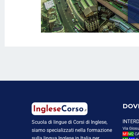
DOV
INTER
Scuola di lingue di Corsi di Inglese,
Via Giosu
siamo specializzati nella formazione
M1
M2
CA
sulla lingua Inglese in Italia per