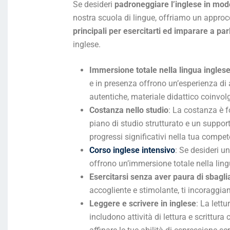
Se desideri
padroneggiare l’inglese in mod
nostra scuola di lingue, offriamo un approcc
principali per esercitarti ed imparare a pa
inglese.
Immersione totale nella lingua ingles
e in presenza offrono un’esperienza di
autentiche, materiale didattico coinvol
Costanza nello studio
: La costanza è fo
piano di studio strutturato e un suppor
progressi significativi nella tua compet
Corso inglese intensivo
: Se desideri un
offrono un’immersione totale nella ling
Esercitarsi senza aver paura di sbagli
accogliente e stimolante, ti incoraggia
Leggere e scrivere in inglese
: La lett
includono attività di lettura e scrittu