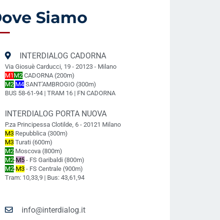
ove Siamo
INTERDIALOG CADORNA
Via Giosuè Carducci, 19 - 20123 - Milano
M1
M2
CADORNA (200m)
M2
M4
SANT'AMBROGIO (300m)
BUS 58-61-94 | TRAM 16 | FN CADORNA
INTERDIALOG PORTA NUOVA
P.za Principessa Clotilde, 6 - 20121 Milano
M3
Repubblica (300m)
M3
Turati (600m)
M2
Moscova (800m)
M2
-
M5
- FS Garibaldi (800m)
M2
-
M3
- FS Centrale (900m)
Tram: 10,33,9 | Bus: 43,61,94
info@interdialog.it