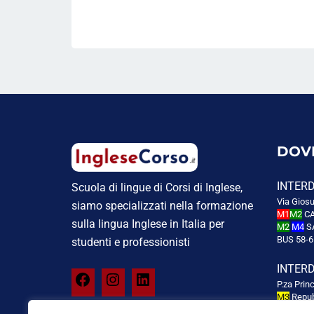
DOV
INTER
Scuola di lingue di Corsi di Inglese,
Via Giosu
siamo specializzati nella formazione
M1
M2
CA
sulla lingua Inglese in Italia per
M2
M4
S
BUS 58-6
studenti e professionisti
INTER
P.za Prin
M3
Repub
M3
Turat