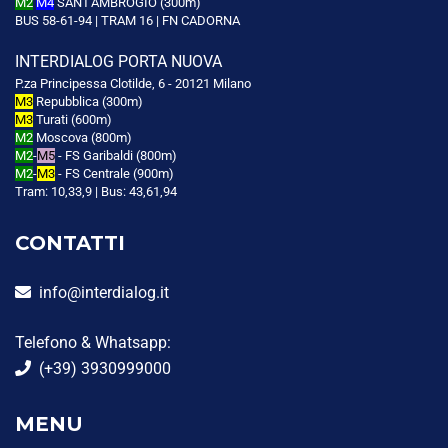
M2
M4
SANT'AMBROGIO (300m)
BUS 58-61-94 | TRAM 16 | FN CADORNA
INTERDIALOG PORTA NUOVA
P.za Principessa Clotilde, 6 - 20121 Milano
M3
Repubblica (300m)
M3
Turati (600m)
M2
Moscova (800m)
M2
-
M5
- FS Garibaldi (800m)
M2
-
M3
- FS Centrale (900m)
Tram: 10,33,9 | Bus: 43,61,94
CONTATTI
info@interdialog.it
Telefono & Whatsapp:
(+39) 3930999000
MENU