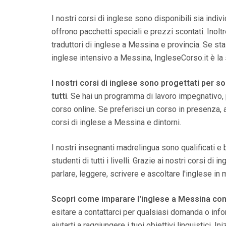
I nostri corsi di inglese sono disponibili sia indi
offrono pacchetti speciali e prezzi scontati. Inolt
traduttori di inglese a Messina e provincia. Se st
inglese intensivo a Messina, IngleseCorso.it è la 
I nostri corsi di inglese sono progettati per s
tutti
. Se hai un programma di lavoro impegnativo, 
corso online. Se preferisci un corso in presenza
corsi di inglese a Messina e dintorni.
I nostri insegnanti madrelingua sono qualificati e
studenti di tutti i livelli. Grazie ai nostri corsi di 
parlare, leggere, scrivere e ascoltare l'inglese in 
Scopri come imparare l'inglese a Messina con
esitare a contattarci per qualsiasi domanda o inf
aiutarti a raggiungere i tuoi obiettivi linguistici. I