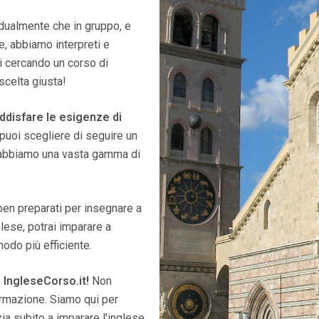
vidualmente che in gruppo, e
re, abbiamo interpreti e
ai cercando un corso di
scelta giusta!
oddisfare le esigenze di
puoi scegliere di seguire un
, abbiamo una vasta gamma di
 ben preparati per insegnare a
inglese, potrai imparare a
modo più efficiente.
 IngleseCorso.it!
Non
ormazione. Siamo qui per
nizia subito a imparare l'inglese